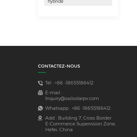
hybride
CONTACTEZ-NOUS
Tél :
+86 -18655186412
E-mail :
Inquiry@sailsolarpv.com
Whatsapp :
+86 -18655186412
Add : Building 7, Cross Border
E-Commerce Supervision Zone,
Hefei, China