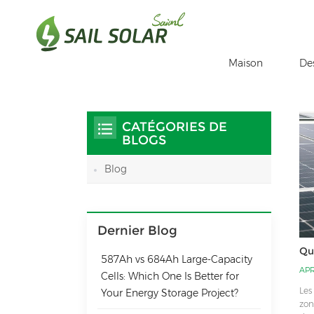
Maison
De
Maison
Tu Es Dans :
Onduleur Photovolta
/
/
CATÉGORIES DE
BLOGS
Blog
Dernier Blog
Qu
587Ah vs 684Ah Large‑Capacity
APR
Cells: Which One Is Better for
Les
Your Energy Storage Project?
zon