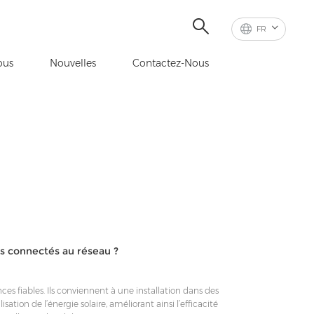
FR
ous
Nouvelles
Contactez-Nous
rs connectés au réseau ?
ces fiables. Ils conviennent à une installation dans des
sation de l’énergie solaire, améliorant ainsi l’efficacité