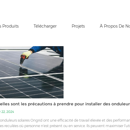
s Produits
Télécharger
Projets
À Propos De N
ïque
elles sont les précautions à prendre pour installer des onduleu
 22, 2024
 onduleurs solaires Ongrid ont une efficacité de travail élevée et des performan
es reculées où personne n'est présent ou en service. Ils peuvent maximiser l’utili