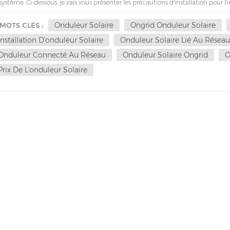
système. Ci-dessous, je vais vous présenter les précautions d'installation pour l
nstallation, vous devez d'abord vérifier si l'onduleur a été endommagé pendant le 
urez-vous qu'il n'y a aucune interférence provenant d'autres équipements éle
Onduleur Solaire
Ongrid Onduleur Solaire
MOTS CLÉS :
nt d'effectuer les branchements électriques, veillez à recouvrir les panneau
Installation D'onduleur Solaire
Onduleur Solaire Lié Au Résea
disjoncteur côté DC. Lorsqu’ils sont exposés au soleil, les panneaux photovolta
rations d'installation doivent être effectuées uniquement par des techniciens p
Onduleur Connecté Au Réseau
Onduleur Solaire Ongrid
O
duction d'énergie du système photovoltaïque doivent être solidement connectés,
Prix De L'onduleur Solaire
tes les installations électriques doivent répondre aux normes électriques local
eau qu'après avoir obtenu l'autorisation du service local de l'électricité et apr
 connexions électriques.8. Avant d'effectuer tout travail de maintenance, vou
re l'onduleur et le réseau, puis déconnecter la connexion électrique côté DC.
posants internes soient déchargés avant d'effectuer des travaux de maintena
urité de l'onduleur doit être éliminé immédiatement avant que l'onduleur puisse
cuit imprimé.12. Respectez les réglementations en matière de protection électr
ention et respectez les étiquettes d'avertissement sur le produit.14. Effectuer
r déceler tout dommage ou toute autre condition dangereuse avant de l'utiliser
 exemple, le radiateur des semi-conducteurs de puissance maintiendra touj
ès la mise hors tension de l'onduleur.