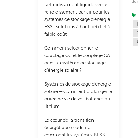
du 
Refroidissement liquide versus
l'i
refroidissement par air pour les
ass
systèmes de stockage d'énergie
Ava
le 
ESS : solutions à haut débit et à
opé
faible coût
pro
Tou
Comment sélectionner le
rés
les
couplage CC et le couplage CA
ent
dans un système de stockage
com
d'énergie solaire ?
séc
cir
att
Systèmes de stockage d'énergie
pou
solaire — Comment prolonger la
Par
durée de vie de vos batteries au
apr
lithium
Le cœur de la transition
énergétique moderne :
comment les systèmes BESS