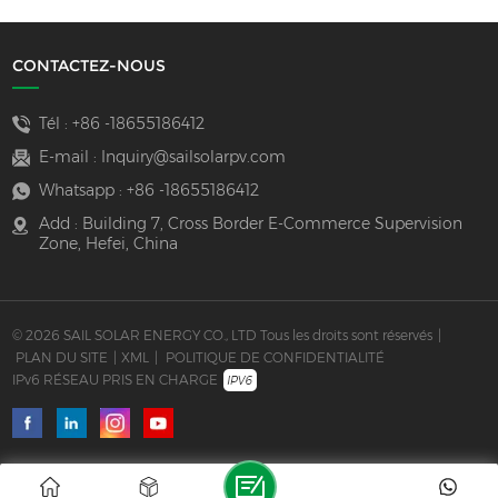
CONTACTEZ-NOUS
Tél :
+86 -18655186412
E-mail :
Inquiry@sailsolarpv.com
Whatsapp :
+86 -18655186412
Add : Building 7, Cross Border E-Commerce Supervision
Zone, Hefei, China
© 2026 SAIL SOLAR ENERGY CO., LTD Tous les droits sont réservés
|
PLAN DU SITE
|
XML
|
POLITIQUE DE CONFIDENTIALITÉ
IPv6 RÉSEAU PRIS EN CHARGE