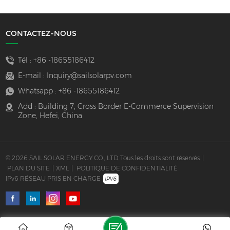
CONTACTEZ-NOUS
Tél :
+86 -18655186412
E-mail :
Inquiry@sailsolarpv.com
Whatsapp :
+86 -18655186412
Add : Building 7, Cross Border E-Commerce Supervision
Zone, Hefei, China
© 2026 SAIL SOLAR ENERGY CO., LTD Tous les droits sont réservés
|
PLAN DU SITE
|
XML
|
POLITIQUE DE CONFIDENTIALITÉ
IPv6 RÉSEAU PRIS EN CHARGE