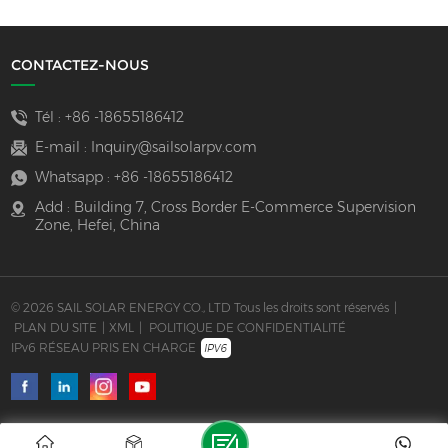
CONTACTEZ-NOUS
Tél :
+86 -18655186412
E-mail :
Inquiry@sailsolarpv.com
Whatsapp :
+86 -18655186412
Add : Building 7, Cross Border E-Commerce Supervision
Zone, Hefei, China
© 2026 SAIL SOLAR ENERGY CO., LTD Tous les droits sont réservés
|
PLAN DU SITE
|
XML
|
POLITIQUE DE CONFIDENTIALITÉ
IPv6 RÉSEAU PRIS EN CHARGE