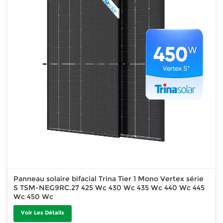
Panneau solaire bifacial Trina Tier 1 Mono Vertex série
S TSM-NEG9RC.27 425 Wc 430 Wc 435 Wc 440 Wc 445
Wc 450 Wc
Voir Les Détails