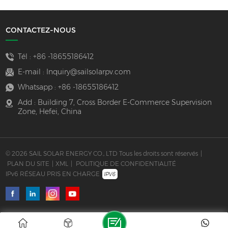
CONTACTEZ-NOUS
Tél :
+86 -18655186412
E-mail :
Inquiry@sailsolarpv.com
Whatsapp :
+86 -18655186412
Add : Building 7, Cross Border E-Commerce Supervision
Zone, Hefei, China
© 2026 SAIL SOLAR ENERGY CO., LTD Tous les droits sont réservés
|
PLAN DU SITE
|
XML
|
POLITIQUE DE CONFIDENTIALITÉ
IPv6 RÉSEAU PRIS EN CHARGE