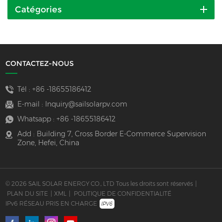
Catégories
CONTACTEZ-NOUS
Tél :
+86 -18655186412
E-mail :
Inquiry@sailsolarpv.com
Whatsapp :
+86 -18655186412
Add : Building 7, Cross Border E-Commerce Supervision
Zone, Hefei, China
© 2026 SAIL SOLAR ENERGY CO., LTD Tous les droits sont réservés
|
PLAN DU SITE
|
XML
|
POLITIQUE DE CONFIDENTIALITÉ
IPv6 RÉSEAU PRIS EN CHARGE