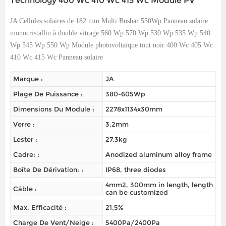
Technology 400 Wc 410 Wc 415 Wc Module PV
JA
Cellules solaires de 182 mm
Multi Busbar 550
Wp
Panneau solaire
monocristallin à double vitrage 560 Wp 570 Wp 530 Wp 535 Wp 540
Wp 545 Wp 550 Wp
Module photovoltaïque tout noir 400 Wc 405 Wc
410 Wc 415 Wc Panneau solaire
Marque :
JA
Plage De Puissance :
380-605Wp
Dimensions Du Module :
2278x1134x30mm
Verre :
3.2mm
Lester :
27.3kg
Cadre: :
Anodized aluminum alloy frame
Boîte De Dérivation: :
IP68, three diodes
4mm2, 300mm in length, length
Câble :
can be customized
Max. Efficacité :
21.5%
Charge De Vent/neige :
5400Pa/2400Pa