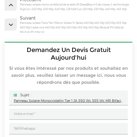
Panneau solaire mono et bifacial de la série JA DeepBlue 4.0 de niveau 1, technologie
TopCon, 620 Wp, 630 Wp, 640 Wp, GB Half Cut, 420 Wp, 430 Wp, 440 Wp, 445 Wp
Suivant
Panneau solaire Trina Tier 1 Mono Vertex S+ Series 440 Wp 445 Wp 450 Wp 455 Wp
460 Wp Cadre noir 440 Wp 445 Wp 450 Wp 455 Wp 460 Wp Module PV bifacial
Module PV bifacial
Demandez Un Devis Gratuit
Aujourd'hui
Si vous êtes intéressé par nos produits et souhaitez en
savoir plus, veuillez laisser un message ici, nous vous
répondrons dès que possible.
Sujet :
Panneau Solaire Monocristallin Tier 1 JA 550 Wc 555 Wc MR Bifacial 540 Wc 545 Wc 550 Wc MB Half Cut Technology 400 Wc 410 Wc 415 Wc Module PV