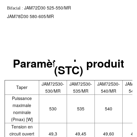
JAM72D30 525-550/MR
Bifacial :
JAM78D30 580-605/MR
Paramètre du produit
(STC)
JAM72S30-
JAM72S30-
JAM72S30-
JAM7
Taper
530/MR
535/MR
540/MR
545
Puissance
maximale
530
535
540
5
nominale
(Pmax) [W]
Tension en
circuit ouvert
49,3
49,45
49,60
49