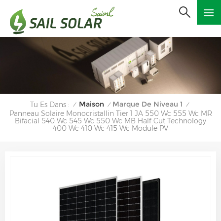
Maison
Marque De Niveau 1
Tu Es Dans :
/
/
/
Panneau Solaire Monocristallin Tier 1 JA 550 Wc 555 Wc MR
Bifacial 540 Wc 545 Wc 550 Wc MB Half Cut Technology
400 Wc 410 Wc 415 Wc Module PV