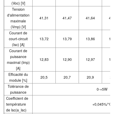
(Voc) [V]
Tension
d'alimentation
41,31
41,47
41,64
41
maximale
(Vmp) [V]
Courant de
court-circuit
13,72
13,79
13,86
13
(Isc) [A]
Courant de
puissance
12,83
12,90
12,97
13
maximal (lmp)
[A]
Efficacité du
20,5
20,7
20,9
21
module [%]
Tolérance de
0-+5W
puissance
Coefficient de
température
+0,045%/°C
de lsc(a_lsc)