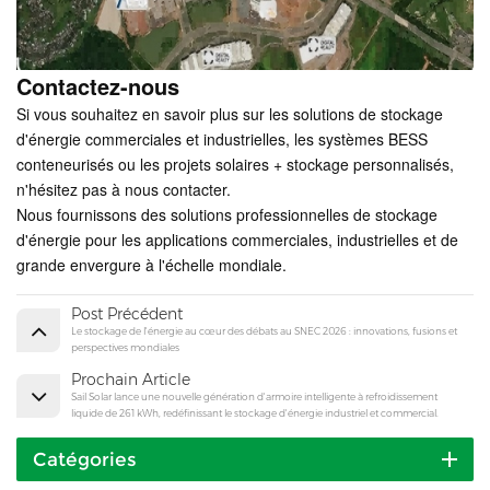
Contactez-nous
Si vous souhaitez en savoir plus sur les solutions de stockage
d'énergie commerciales et industrielles, les systèmes BESS
conteneurisés ou les projets solaires + stockage personnalisés,
n'hésitez pas à nous contacter.
Nous fournissons des solutions professionnelles de stockage
d'énergie pour les applications commerciales, industrielles et de
grande envergure à l'échelle mondiale.
Post Précédent
Le stockage de l'énergie au cœur des débats au SNEC 2026 : innovations, fusions et
perspectives mondiales
Prochain Article
Sail Solar lance une nouvelle génération d'armoire intelligente à refroidissement
liquide de 261 kWh, redéfinissant le stockage d'énergie industriel et commercial.
Catégories