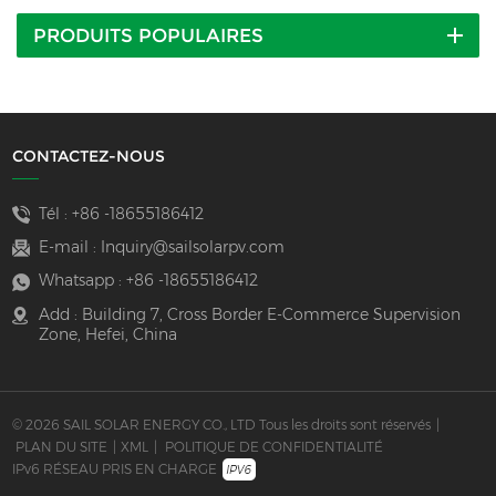
PRODUITS POPULAIRES
CONTACTEZ-NOUS
Tél :
+86 -18655186412
E-mail :
Inquiry@sailsolarpv.com
Whatsapp :
+86 -18655186412
Add : Building 7, Cross Border E-Commerce Supervision
Zone, Hefei, China
© 2026 SAIL SOLAR ENERGY CO., LTD Tous les droits sont réservés
|
PLAN DU SITE
|
XML
|
POLITIQUE DE CONFIDENTIALITÉ
IPv6 RÉSEAU PRIS EN CHARGE