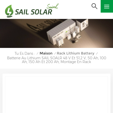
Maison
Rack Lithium Battery
Tu Es Dans :
/
/
/
Batterie Au Lithium SAIL SOALR 48 V Et 51,2 V, 50 Ah, 100
Ah, 150 Ah Et 200 Ah, Montage En Rack