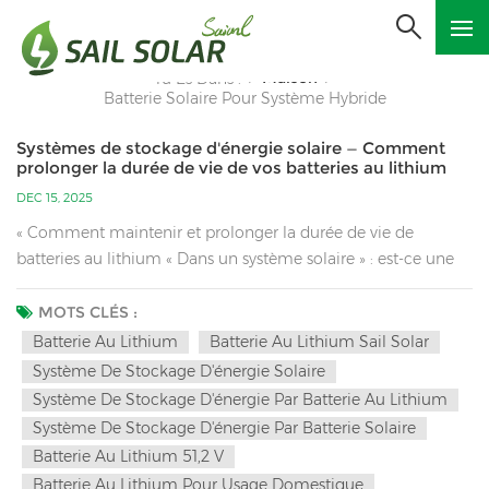
Maison
Tu Es Dans :
/
/
Batterie Solaire Pour Système Hybride
Systèmes de stockage d'énergie solaire — Comment
prolonger la durée de vie de vos batteries au lithium
DEC 15, 2025
« Comment maintenir et prolonger la durée de vie de
batteries au lithium « Dans un système solaire » : est-ce une
question qui vous a toujours préoccupé ? L’entretien des
batteries au lithium nécessite de prendre en compte de
MOTS CLÉS :
nombreux facteurs, tels que la gestion de la charge et de la
Batterie Au Lithium
Batterie Au Lithium Sail Solar
décharge, le contrôle environnemental, la compatibilité du
Système De Stockage D'énergie Solaire
système et la surveillance quotidienne. Vous trouverez ci-
Système De Stockage D'énergie Par Batterie Au Lithium
dessous un guide d’entretien du système : 1. Principes
Système De Stockage D'énergie Par Batterie Solaire
fondamentaux : Éviter « trois hauts et deux bas »Trois atouts
Batterie Au Lithium 51,2 V
majeurs : charge/décharge à haute vitesse, environnements à
Batterie Au Lithium Pour Usage Domestique