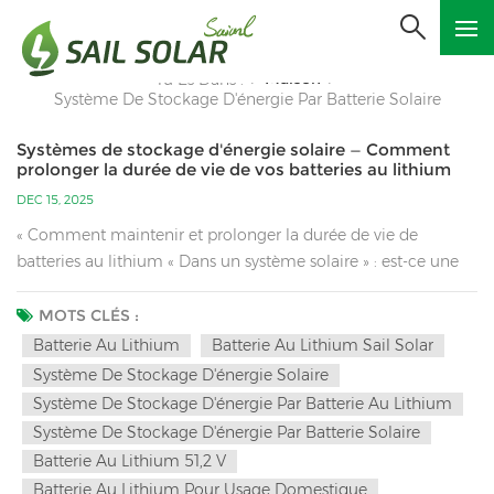
Maison
Tu Es Dans :
/
/
Système De Stockage D'énergie Par Batterie Solaire
Systèmes de stockage d'énergie solaire — Comment
prolonger la durée de vie de vos batteries au lithium
DEC 15, 2025
« Comment maintenir et prolonger la durée de vie de
batteries au lithium « Dans un système solaire » : est-ce une
question qui vous a toujours préoccupé ? L’entretien des
batteries au lithium nécessite de prendre en compte de
MOTS CLÉS :
nombreux facteurs, tels que la gestion de la charge et de la
Batterie Au Lithium
Batterie Au Lithium Sail Solar
décharge, le contrôle environnemental, la compatibilité du
Système De Stockage D'énergie Solaire
système et la surveillance quotidienne. Vous trouverez ci-
Système De Stockage D'énergie Par Batterie Au Lithium
dessous un guide d’entretien du système : 1. Principes
Système De Stockage D'énergie Par Batterie Solaire
fondamentaux : Éviter « trois hauts et deux bas »Trois atouts
Batterie Au Lithium 51,2 V
majeurs : charge/décharge à haute vitesse, environnements à
Batterie Au Lithium Pour Usage Domestique