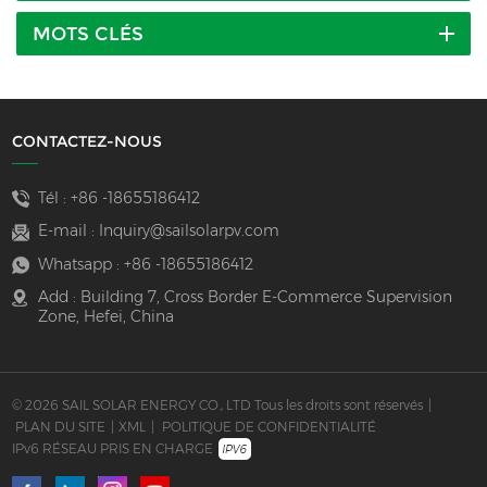
MOTS CLÉS
CONTACTEZ-NOUS
Tél :
+86 -18655186412
E-mail :
Inquiry@sailsolarpv.com
Whatsapp :
+86 -18655186412
Add : Building 7, Cross Border E-Commerce Supervision
Zone, Hefei, China
© 2026 SAIL SOLAR ENERGY CO., LTD Tous les droits sont réservés
|
PLAN DU SITE
|
XML
|
POLITIQUE DE CONFIDENTIALITÉ
IPv6 RÉSEAU PRIS EN CHARGE