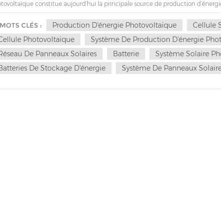
tovoltaïque constitue aujourd’hui la principale source de production d’énergie
vent aujourd’hui la production d’énergie solaire est la production d’énergie ph
production d’énergie photovoltaïque ? En 1839, le Français Becquerel, 19 ans, a 
Production D'énergie Photovoltaïque
Cellule 
MOTS CLÉS :
siques lorsqu'il a découvert que le courant augmenterait lorsque deux électr
Cellule Photovoltaïque
Système De Production D'énergie Phot
adiées par la lumière. En 1930, Lange a proposé pour la première fois d'utiliser «
aires afin de transformer l'énergie solaire en énergie électrique. En 1932, Odubot
Réseau De Panneaux Solaires
Batterie
Système Solaire Ph
fure de cadmium ». En 1941, Audu découvre l'effet photovoltaïque sur le silicium
Batteries De Stockage D'énergie
Système De Panneaux Solair
 États-Unis ont lancé une cellule solaire en silicium monocristallin avec un rend
nt une valeur pratique au monde. La même année, Wick découvre pour la premiè
dépose un film de sulfure de nickel sur le verre pour créer une cellule solaire
tovoltaïque qui convertit la lumière du soleil en énergie électrique est née et
tovoltaïques produisent-elles de l’électricité ? La cellule solaire photovoltaïq
actéristiques de conversion de la lumière et de l'électricité. Il convertit dire
tinu. Il s’agit de l’unité la plus élémentaire de production d’énergie photovolt
lules photovoltaïques sont obtenues en incorporant certains éléments dans le s
le bore, etc.), provoquant ainsi un déséquilibre permanent de la charge molé
ducteur aux propriétés électriques particulières. Des charges gratuites peuv
priétés électriques spéciales sous la lumière du soleil. Ces charges libres se 
si de l'énergie électrique lorsque ses deux extrémités sont fermées, ce phéno
posants se compose un système de production d’électricité photovoltaïque ?
pose d'un panneau solaire, d'un contrôleur, d'un bloc de batteries, d'un ond
duction d'énergie photovoltaïque est un panneau solaire. Il est composé de cell
allèle et packagé. Il convertit l'énergie lumineuse du soleil directement en éne
aire est du courant continu. Nous pouvons l'utiliser ou utiliser un onduleur pour 