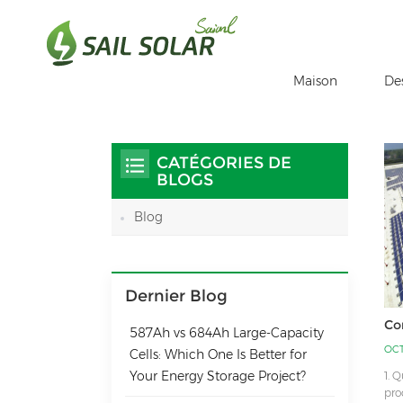
Maison
De
Maison
Tu Es Dans :
Effet Photovoltaïque
/
/
CATÉGORIES DE
BLOGS
Blog
Dernier Blog
Co
587Ah vs 684Ah Large‑Capacity
OCT
Cells: Which One Is Better for
Your Energy Storage Project?
1. 
pro