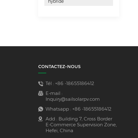
hybride
CONTACTEZ-NOUS
Tél :
+86 -18655186412
E-mail :
Inquiry@sailsolarpv.com
Whatsapp :
+86 -18655186412
Add : Building 7, Cross Border
E-Commerce Supervision Zone,
Hefei, China