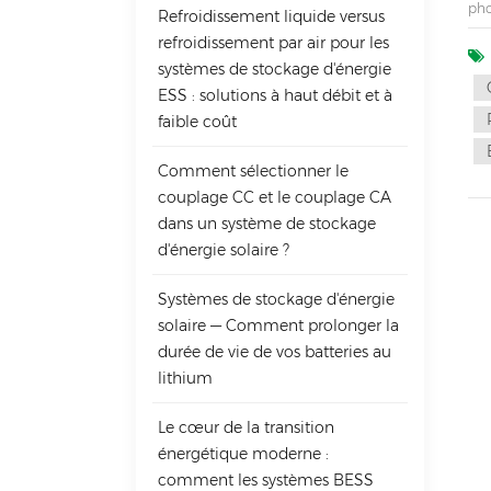
pho
Refroidissement liquide versus
sou
refroidissement par air pour les
la 
systèmes de stockage d'énergie
phy
irr
ESS : solutions à haut débit et à
sol
faible coût
sul
aux
Comment sélectionner le
aya
et 
couplage CC et le couplage CA
pho
dans un système de stockage
pho
d'énergie solaire ?
car
con
Systèmes de stockage d'énergie
cel
ou 
solaire — Comment prolonger la
con
durée de vie de vos batteries au
pro
lithium
ain
com
com
Le cœur de la transition
pro
énergétique moderne :
par
comment les systèmes BESS
sol