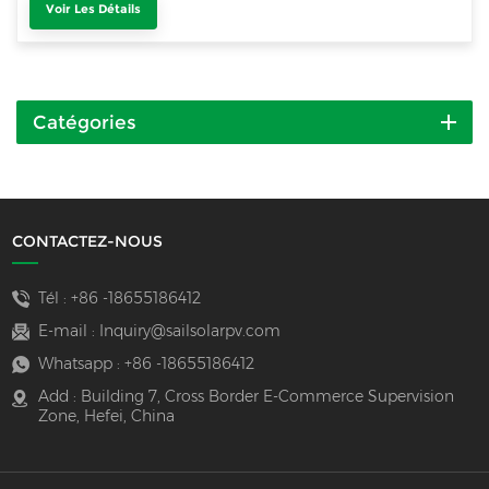
Voir Les Détails
Catégories
CONTACTEZ-NOUS
Tél :
+86 -18655186412
E-mail :
Inquiry@sailsolarpv.com
Whatsapp :
+86 -18655186412
Add : Building 7, Cross Border E-Commerce Supervision
Zone, Hefei, China