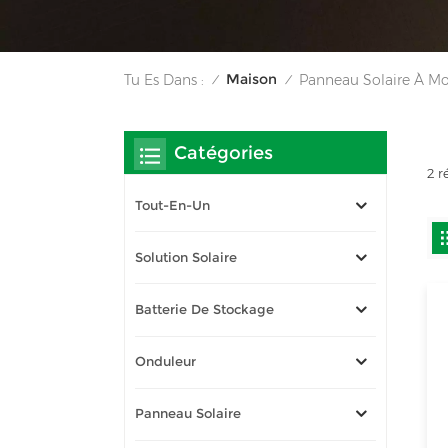
Maison
Tu Es Dans :
Panneau Solaire À Mo
/
/
Catégories
2 r
Tout-En-Un
Solution Solaire
Batterie De Stockage
Onduleur
Panneau Solaire