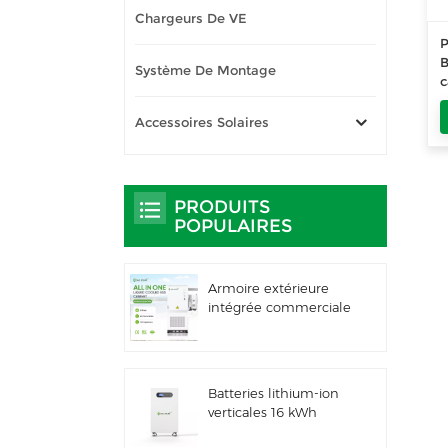
Chargeurs De VE
P
B
Système De Montage
c
Accessoires Solaires
p
PRODUITS
POPULAIRES
Armoire extérieure
intégrée commerciale
et industrielle de 261
kWh à
refroidissement
liquide, IP66 ESS
Batteries lithium-ion
verticales 16 kWh
Stockage d'énergie