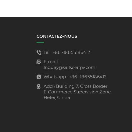
d'énergie
CONTACTEZ-NOUS
Tél :
+86 -18655186412
E-mail :
Inquiry@sailsolarpv.com
Whatsapp :
+86 -18655186412
Add : Building 7, Cross Border
E-Commerce Supervision Zone,
Hefei, China