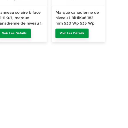
anneau solaire biface
Marque canadienne de
iHiKu7, marque
niveau 1 BiHiKu6 182
anadienne de niveau 1,
mm 530 Wp 535 Wp
210mm, 640Wp,
540 Wp 545 Wp 550
Voir Les Détails
Voir Les Détails
650Wp, 660Wp,
Wp Panneau solaire PV
670Wp, module
Module HiKu6 535 Wp
hotovoltaïque, 580Wp,
540 Wp 545 Wp 550
585Wp, 590Wp,
Wp Tout noir 380 Wp
595Wp, 600Wp
385 Wp 390 Wp 400
Wp