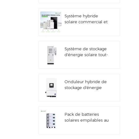
solaire
Système hybride
solaire commercial et
industriel de 100
kW/125 kW
Système de stockage
d'énergie solaire tout-
en-un Deye GE-F60
ESS pour applications
commerciales et
industrielles, armoire
Onduleur hybride de
à batterie lithium 60
stockage d'énergie
kWh, extérieur, 51,2 V,
solaire Deye SUN-
100 Ah
7/7.6/8/10/12K-
SG06LP1-EU-CM3
Pack de batteries
solaires empilables au
lithium 51,2 V (100 Ah
et 200 Ah) pour
systèmes de stockage