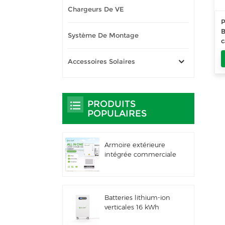
Chargeurs De VE
P
B
Système De Montage
c
Accessoires Solaires
p
PRODUITS
POPULAIRES
Armoire extérieure
intégrée commerciale
et industrielle de 261
kWh à
refroidissement
liquide, IP66 ESS
Batteries lithium-ion
verticales 16 kWh
Stockage d'énergie