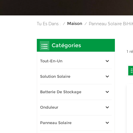
Maison
Tu Es Dans :
Panneau Solaire BiH
/
/
Catégories
1 r
Tout-En-Un
Solution Solaire
Batterie De Stockage
Onduleur
Panneau Solaire