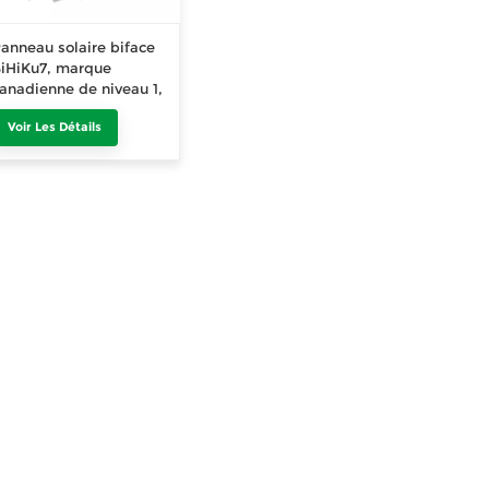
anneau solaire biface
iHiKu7, marque
anadienne de niveau 1,
210mm, 640Wp,
Voir Les Détails
650Wp, 660Wp,
670Wp, module
hotovoltaïque, 580Wp,
585Wp, 590Wp,
595Wp, 600Wp