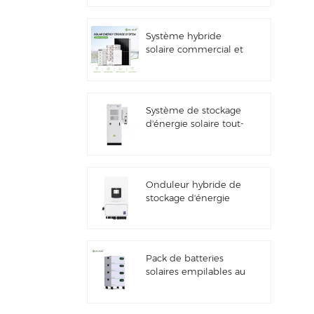
solaire
Système hybride
solaire commercial et
industriel de 100
kW/125 kW
Système de stockage
d'énergie solaire tout-
en-un Deye GE-F60
ESS pour applications
commerciales et
industrielles, armoire
Onduleur hybride de
à batterie lithium 60
stockage d'énergie
kWh, extérieur, 51,2 V,
solaire Deye SUN-
100 Ah
7/7.6/8/10/12K-
SG06LP1-EU-CM3
Pack de batteries
solaires empilables au
lithium 51,2 V (100 Ah
et 200 Ah) pour
systèmes de stockage