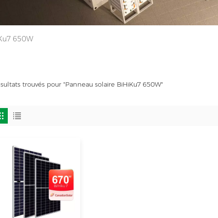
iKu7 650W
ésultats trouvés pour "Panneau solaire BiHiKu7 650W"