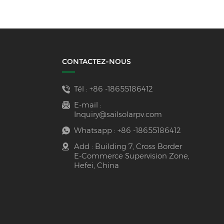
d'énergie
CONTACTEZ-NOUS
Tél :
+86 -18655186412
E-mail :
Inquiry@sailsolarpv.com
Whatsapp :
+86 -18655186412
Add : Building 7, Cross Border
E-Commerce Supervision Zone,
Hefei, China