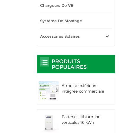
Chargeurs De VE
Système De Montage
Accessoires Solaires
PRODUITS
POPULAIRES
Armoire extérieure
intégrée commerciale
et industrielle de 261
kWh à
refroidissement
liquide, IP66 ESS
Batteries lithium-ion
verticales 16 kWh
Stockage d'énergie