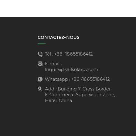
d'énergie
CONTACTEZ-NOUS
Tél :
+86 -18655186412
E-mail :
Inquiry@sailsolarpv.com
Whatsapp :
+86 -18655186412
Add : Building 7, Cross Border
E-Commerce Supervision Zone,
Hefei, China