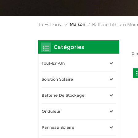
Maison
Tu Es Dans :
Batterie Lithium Mura
/
/
Catégories
0 r
Tout-En-Un
Solution Solaire
Batterie De Stockage
Onduleur
Panneau Solaire