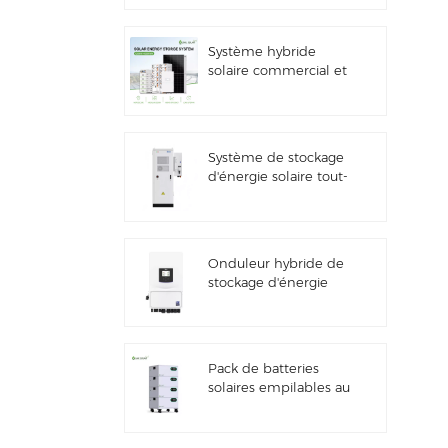
solaire
Système hybride
solaire commercial et
industriel de 100
kW/125 kW
Système de stockage
d'énergie solaire tout-
en-un Deye GE-F60
ESS pour applications
commerciales et
industrielles, armoire
Onduleur hybride de
à batterie lithium 60
stockage d'énergie
kWh, extérieur, 51,2 V,
solaire Deye SUN-
100 Ah
7/7.6/8/10/12K-
SG06LP1-EU-CM3
Pack de batteries
solaires empilables au
lithium 51,2 V (100 Ah
et 200 Ah) pour
systèmes de stockage