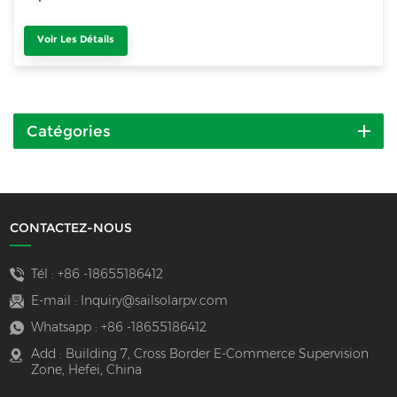
Voir Les Détails
Catégories
CONTACTEZ-NOUS
Tél :
+86 -18655186412
E-mail :
Inquiry@sailsolarpv.com
Whatsapp :
+86 -18655186412
Add : Building 7, Cross Border E-Commerce Supervision
Zone, Hefei, China