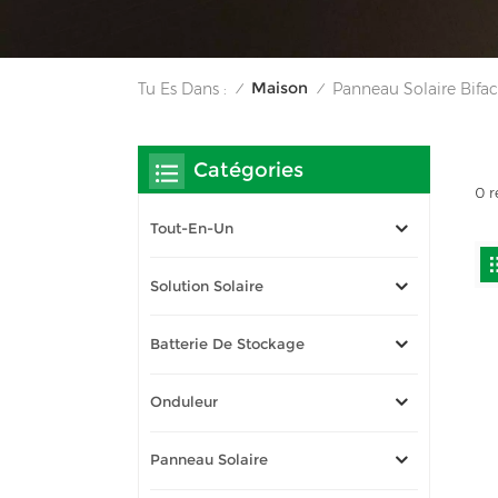
Maison
Tu Es Dans :
Panneau Solaire Bifa
/
/
Catégories
0 r
Tout-En-Un
Solution Solaire
Batterie De Stockage
Onduleur
Panneau Solaire