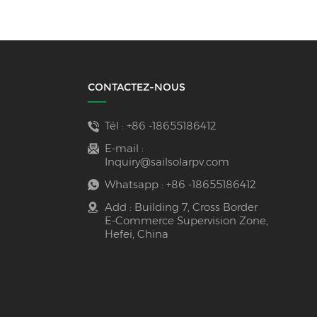
d'énergie
CONTACTEZ-NOUS
Tél :
+86 -18655186412
E-mail :
Inquiry@sailsolarpv.com
Whatsapp :
+86 -18655186412
Add : Building 7, Cross Border
E-Commerce Supervision Zone,
Hefei, China