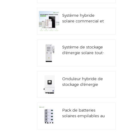
solaire
Système hybride
solaire commercial et
industriel de 100
kW/125 kW
Système de stockage
d'énergie solaire tout-
en-un Deye GE-F60
ESS pour applications
commerciales et
industrielles, armoire
Onduleur hybride de
à batterie lithium 60
stockage d'énergie
kWh, extérieur, 51,2 V,
solaire Deye SUN-
100 Ah
7/7.6/8/10/12K-
SG06LP1-EU-CM3
Pack de batteries
solaires empilables au
lithium 51,2 V (100 Ah
et 200 Ah) pour
systèmes de stockage