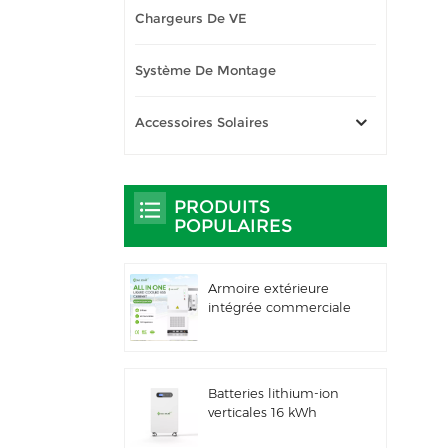
Chargeurs De VE
Système De Montage
Accessoires Solaires
PRODUITS
POPULAIRES
Armoire extérieure
intégrée commerciale
et industrielle de 261
kWh à
refroidissement
liquide, IP66 ESS
Batteries lithium-ion
verticales 16 kWh
Stockage d'énergie