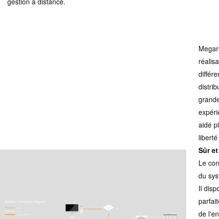
gestion à distance.
Megare
réalis
différe
distrib
grande
expéri
aidé p
libert
Sûr et
Le cont
du sys
Il dis
parfai
de l'e