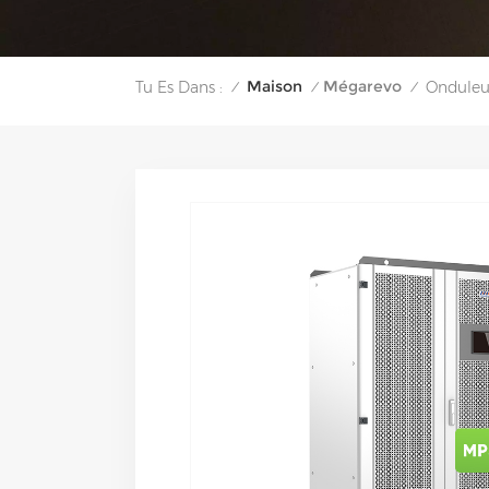
Maison
Mégarevo
Tu Es Dans :
Onduleu
/
/
/