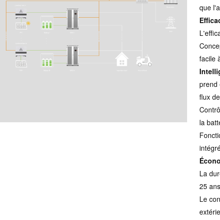
que l'
Effica
L'effi
Concep
facile 
Intell
prend 
flux d
Contrô
la batt
Foncti
intégré
Écono
La dur
25 ans
Le con
extérie