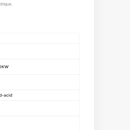
ctrique.
20KW
d-acid