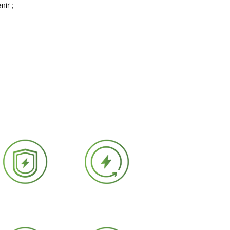
nir ;