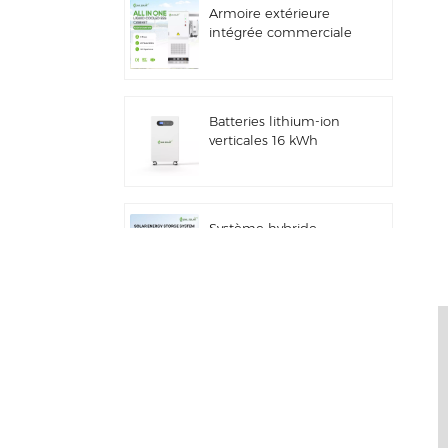
Armoire extérieure
intégrée commerciale
et industrielle de 261
kWh à refroidissement
liquide, IP66 ESS
Batteries lithium-ion
verticales 16 kWh
Stockage d'énergie
solaire
Système hybride
solaire commercial et
industriel de 100
kW/125 kW
Système de stockage
d'énergie solaire tout-
en-un Deye GE-F60
ESS pour applications
commerciales et
industrielles, armoire à
Onduleur hybride de