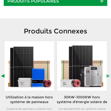
PRODUITS POPULAIRES
Produits Connexes
Utilisation à la maison hors
30KW-1000KW hors
10
système de panneaux
système d'énergie solaire de
solaires 3KW-12KW avec
grille avec batterie pour
t
Système de panneaux solaires hors
Les équipements du système solaire