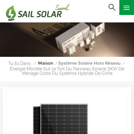
Maison
Système Solaire Hors Réseau
Tu Es Dans :
/
/
/
Énergie Montée Sur Le Toit Du Panneau Solaire 5KW De
Ménage Outre Du Système Hybride De Grille