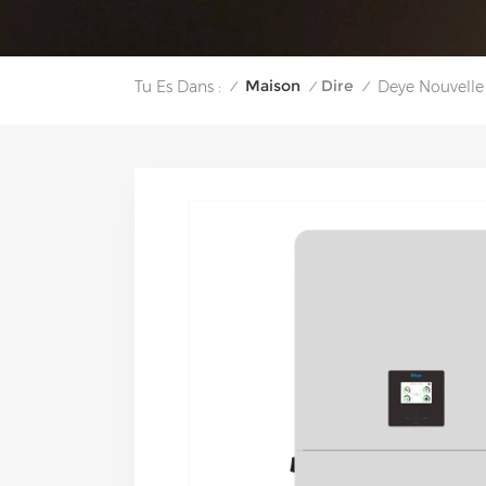
Maison
Dire
Tu Es Dans :
Deye Nouvelle
/
/
/