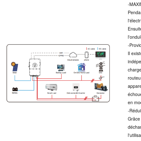
-MAXIM
Pendan
l'élect
Ensuit
l'ondu
-Provi
Il exis
indépe
charges
routeu
apparei
échoue
en mod
-Rédui
Grâce 
déchar
l'util