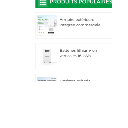
PRODUITS POPULAIRES
Armoire extérieure
intégrée commerciale
et industrielle de 261
kWh à refroidissement
liquide, IP66 ESS
Batteries lithium-ion
verticales 16 kWh
Stockage d'énergie
solaire
Système hybride
solaire commercial et
industriel de 100
kW/125 kW
Système de stockage
d'énergie solaire tout-
en-un Deye GE-F60
ESS pour applications