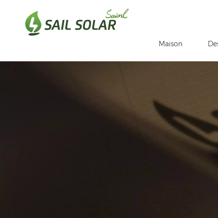
Maison
De