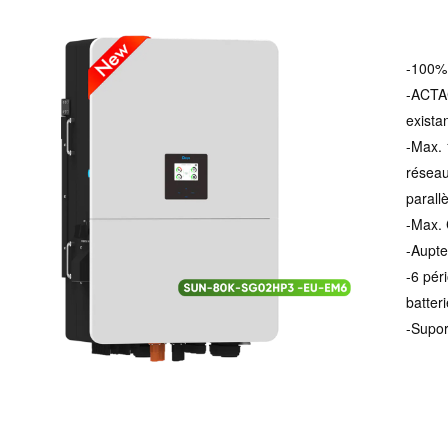
-100% 
-ACTAC
exista
-Max. 
réseau
parall
-Max. 
-Aupte
-6 pér
batteri
-Supor