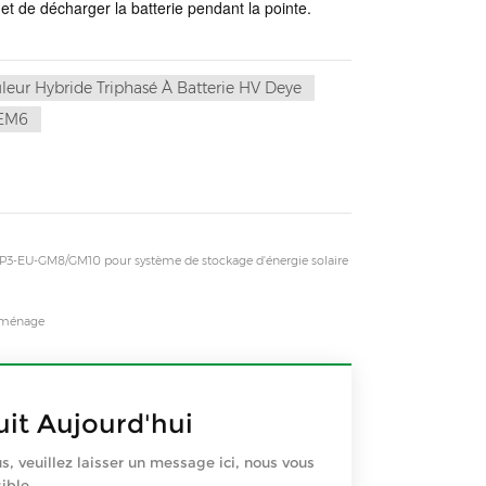
 et de décharger la batterie pendant la pointe.
eur Hybride Triphasé À Batterie HV Deye
-EM6
P3-EU-GM8/GM10 pour système de stockage d'énergie solaire
e ménage
it Aujourd'hui
us, veuillez laisser un message ici, nous vous
ible.