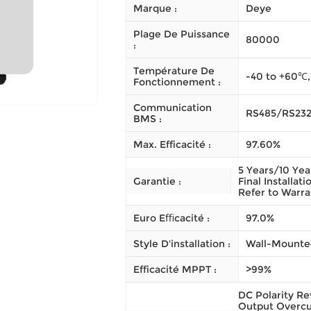
Marque :
Deye
Plage De Puissance
80000
:
Température De
-40 to +60℃,
Fonctionnement :
Communication
RS485/RS23
BMS :
Max. Efficacité :
97.60%
5 Years/10 Yea
Garantie :
Final Installat
Refer to Warra
Euro Eﬃcacité :
97.0%
Style D'installation :
Wall-Mounte
Efficacité MPPT :
>99%
DC Polarity Re
Output Overcu