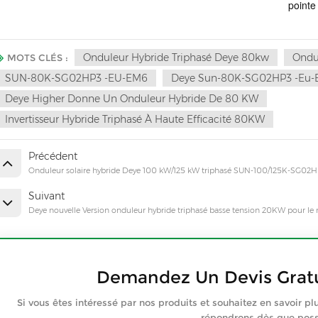
pointe
Onduleur Hybride Triphasé Deye 80kw
Ondul
MOTS CLÉS :
SUN-80K-SG02HP3 -EU-EM6
Deye Sun-80K-SG02HP3 -eu
Deye Higher Donne Un Onduleur Hybride De 80 KW
Invertisseur Hybride Triphasé À Haute Efficacité 80KW
Précédent
Onduleur solaire hybride Deye 100 kW/125 kW triphasé SUN-100/125K-SG02H
Suivant
Deye nouvelle Version onduleur hybride triphasé basse tension 20KW pour l
Demandez Un Devis Gratu
Si vous êtes intéressé par nos produits et souhaitez en savoir pl
répondrons dès que poss