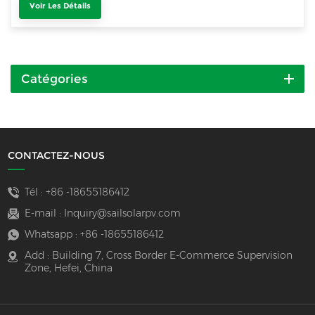
Voir Les Détails
Catégories
CONTACTEZ-NOUS
Tél :
+86 -18655186412
E-mail :
Inquiry@sailsolarpv.com
Whatsapp :
+86 -18655186412
Add : Building 7, Cross Border E-Commerce Supervision
Zone, Hefei, China