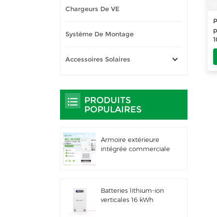
Chargeurs De VE
P
p
Système De Montage
1
5
Accessoires Solaires
PRODUITS
POPULAIRES
Armoire extérieure
intégrée commerciale
et industrielle de 261
kWh à
refroidissement
liquide, IP66 ESS
Batteries lithium-ion
verticales 16 kWh
Stockage d'énergie