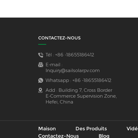
d'énergie
CONTACTEZ-NOUS
Tél :
+86 -18655186412
E-mail :
Inquiry@sailsolarpv.com
Whatsapp :
+86 -18655186412
Add : Building 7, Cross Border
E-Commerce Supervision Zone,
Hefei, China
Maison
Des Produits
Vidé
Contactez-Nous
Blog