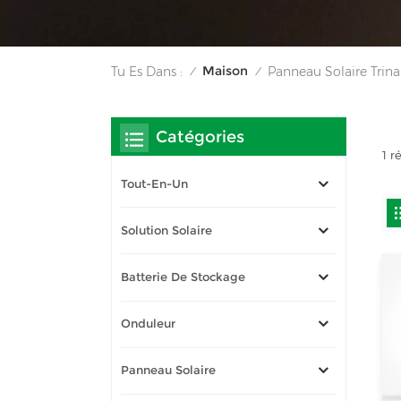
Maison
Tu Es Dans :
Panneau Solaire Tri
/
/
Catégories
1 r
Tout-En-Un
Solution Solaire
Batterie De Stockage
Onduleur
Panneau Solaire