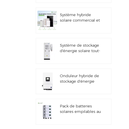
solaire
Système hybride
solaire commercial et
industriel de 100
kW/125 kW
Système de stockage
d'énergie solaire tout-
en-un Deye GE-F60
ESS pour applications
commerciales et
industrielles, armoire
Onduleur hybride de
à batterie lithium 60
stockage d'énergie
kWh, extérieur, 51,2 V,
solaire Deye SUN-
100 Ah
7/7.6/8/10/12K-
SG06LP1-EU-CM3
Pack de batteries
solaires empilables au
lithium 51,2 V (100 Ah
et 200 Ah) pour
systèmes de stockage