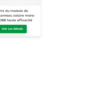
rix du module de
anneau solaire mono
0BB haute efficacité
00 watts
Voir Les Détails