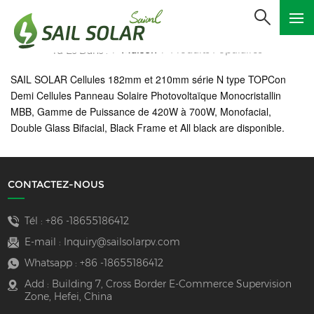
Maison
Produits Populaires
Tu Es Dans :
/
/
SAIL SOLAR Cellules 182mm et 210mm série N type TOPCon
Demi Cellules Panneau Solaire Photovoltaïque Monocristallin
MBB, Gamme de Puissance de 420W à 700W, Monofacial,
Double Glass Bifacial, Black Frame et All black are
disponible.
CONTACTEZ-NOUS
Tél :
+86 -18655186412
E-mail :
Inquiry@sailsolarpv.com
Whatsapp :
+86 -18655186412
Add : Building 7, Cross Border E-Commerce Supervision
Zone, Hefei, China