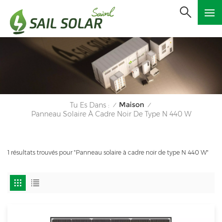
Maison
Tu Es Dans :
/
/
Panneau Solaire À Cadre Noir De Type N 440 W
1 résultats trouvés pour "Panneau solaire à cadre noir de type N 440 W"