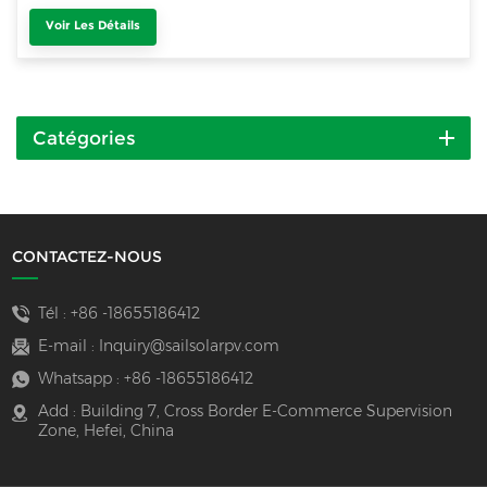
Voir Les Détails
Catégories
CONTACTEZ-NOUS
Tél :
+86 -18655186412
E-mail :
Inquiry@sailsolarpv.com
Whatsapp :
+86 -18655186412
Add : Building 7, Cross Border E-Commerce Supervision
Zone, Hefei, China