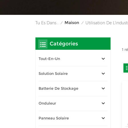
Maison
Tu Es Dans :
Utilisation De L'indus
/
/
Catégories
1 r
Tout-En-Un
Solution Solaire
Batterie De Stockage
Onduleur
Panneau Solaire