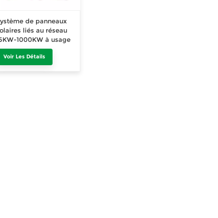
ystème de panneaux
olaires liés au réseau
15KW-1000KW à usage
ommercial et industriel
Voir Les Détails