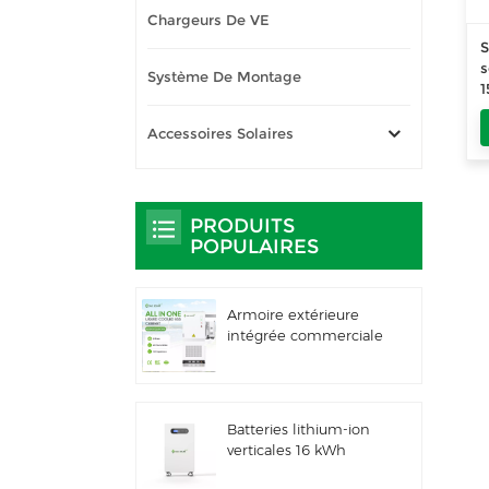
Chargeurs De VE
S
s
Système De Montage
c
Accessoires Solaires
PRODUITS
POPULAIRES
Armoire extérieure
intégrée commerciale
et industrielle de 261
kWh à
refroidissement
liquide, IP66 ESS
Batteries lithium-ion
verticales 16 kWh
Stockage d'énergie