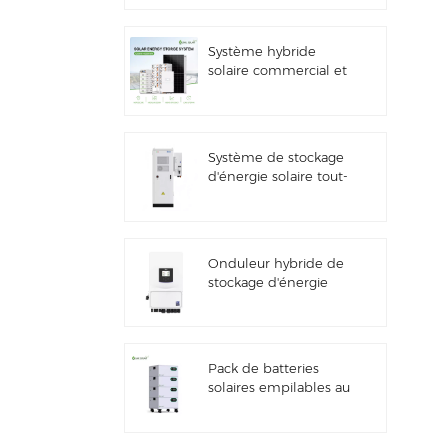
solaire
Système hybride
solaire commercial et
industriel de 100
kW/125 kW
Système de stockage
d'énergie solaire tout-
en-un Deye GE-F60
ESS pour applications
commerciales et
industrielles, armoire
Onduleur hybride de
à batterie lithium 60
stockage d'énergie
kWh, extérieur, 51,2 V,
solaire Deye SUN-
100 Ah
7/7.6/8/10/12K-
SG06LP1-EU-CM3
Pack de batteries
solaires empilables au
lithium 51,2 V (100 Ah
et 200 Ah) pour
systèmes de stockage