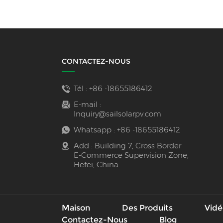
d'énergie
CONTACTEZ-NOUS
Tél :
+86 -18655186412
E-mail :
Inquiry@sailsolarpv.com
Whatsapp :
+86 -18655186412
Add : Building 7, Cross Border
E-Commerce Supervision Zone,
Hefei, China
Maison
Des Produits
Vidé
Contactez-Nous
Blog