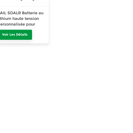
AIL SOALR Batterie au
ithium haute tension
ersonnalisée pour
pplications
Voir Les Détails
ndustrielles et
ommerciales, type
rmoire