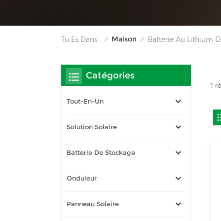
Maison
Tu Es Dans :
Batterie Au Lithium D
/
/
Catégories
1 r
Tout-En-Un
Solution Solaire
Batterie De Stockage
Onduleur
Panneau Solaire