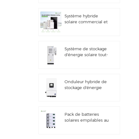
solaire
Système hybride
solaire commercial et
industriel de 100
kW/125 kW
Système de stockage
d'énergie solaire tout-
en-un Deye GE-F60
ESS pour applications
commerciales et
industrielles, armoire
Onduleur hybride de
à batterie lithium 60
stockage d'énergie
kWh, extérieur, 51,2 V,
solaire Deye SUN-
100 Ah
7/7.6/8/10/12K-
SG06LP1-EU-CM3
Pack de batteries
solaires empilables au
lithium 51,2 V (100 Ah
et 200 Ah) pour
systèmes de stockage