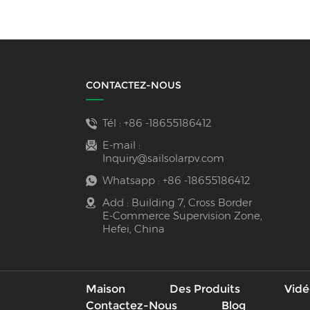
d'énergie
CONTACTEZ-NOUS
Tél :
+86 -18655186412
E-mail :
Inquiry@sailsolarpv.com
Whatsapp :
+86 -18655186412
Add : Building 7, Cross Border
E-Commerce Supervision Zone,
Hefei, China
Maison
Des Produits
Vidé
Contactez-Nous
Blog