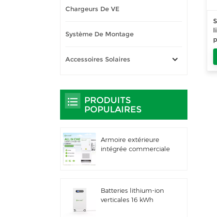
Chargeurs De VE
S
l
Système De Montage
p
a
i
Accessoires Solaires
c
a
PRODUITS
POPULAIRES
Armoire extérieure
intégrée commerciale
et industrielle de 261
kWh à
refroidissement
liquide, IP66 ESS
Batteries lithium-ion
verticales 16 kWh
Stockage d'énergie