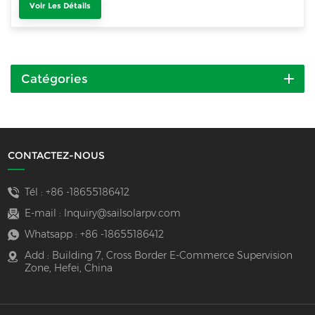
Voir Les Détails
Catégories
CONTACTEZ-NOUS
Tél :
+86 -18655186412
E-mail :
Inquiry@sailsolarpv.com
Whatsapp :
+86 -18655186412
Add : Building 7, Cross Border E-Commerce Supervision
Zone, Hefei, China