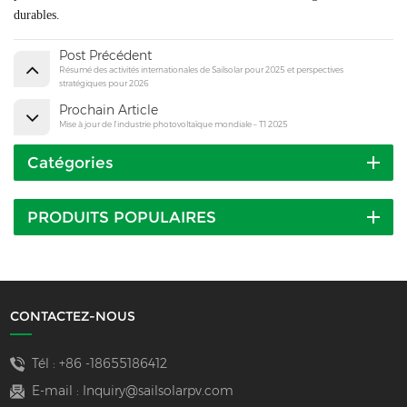
durables.
Post Précédent
Résumé des activités internationales de Sailsolar pour 2025 et perspectives
stratégiques pour 2026
Prochain Article
Mise à jour de l'industrie photovoltaïque mondiale – T1 2025
Catégories
PRODUITS POPULAIRES
CONTACTEZ-NOUS
Tél :
+86 -18655186412
E-mail :
Inquiry@sailsolarpv.com