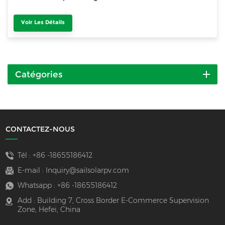
Voir Les Détails
Catégories
CONTACTEZ-NOUS
Tél :
+86 -18655186412
E-mail :
Inquiry@sailsolarpv.com
Whatsapp :
+86 -18655186412
Add : Building 7, Cross Border E-Commerce Supervision
Zone, Hefei, China